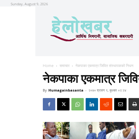
Sunday, August 9, 2026
Home
समाचार
नेकपाका एकमात्र जिवित संस्थापकको निधन
नेकपाका एकमात्र जिव
By
Humagainbasanta
-
२०७० श्रावण ९, बुधबार ०२:२४