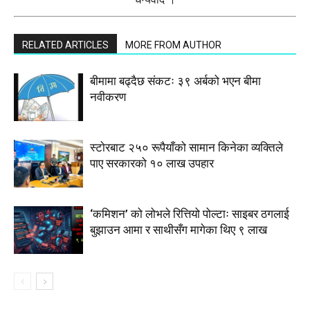
RELATED ARTICLES
MORE FROM AUTHOR
बीमामा बढ्दैछ संकटः ३९ अर्बको भएन बीमा
नवीकरण
स्टाेरबाट २५० रूपैयाँको सामान किनेका व्यक्तिले
पाए सरकारको १० लाख उपहार
‘कमिशन’ को लोभले रित्तियो पोल्टाः साइबर ठगलाई
बुझाउन आमा र साथीसँग मागेका थिए ९ लाख