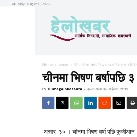
Saturday, August 8, 2026
Home
समाचार
चीनमा भिषण बर्षापछि ३ लाख मानिस घरबार बिहि
चीनमा भिषण बर्षापछि 
By
Humagainbasanta
-
२०७० असार ३०, आईतवार ०७:११
असार ३० । चीनमा भिषण बर्षा पछि फुजीआन