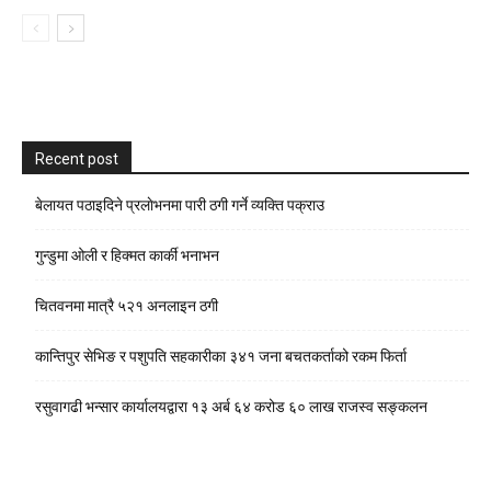
Recent post
बेलायत पठाइदिने प्रलाेभनमा पारी ठगी गर्ने व्यक्ति पक्राउ
गुन्डुमा ओली र हिक्मत कार्की भनाभन
चितवनमा मात्रै ५२१ अनलाइन ठगी
कान्तिपुर सेभिङ र पशुपति सहकारीका ३४१ जना बचतकर्ताको रकम फिर्ता
रसुवागढी भन्सार कार्यालयद्वारा १३ अर्ब ६४ करोड ६० लाख राजस्व सङ्कलन