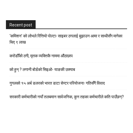
Recent post
‘कमिशन’ को लोभले रित्तियो पोल्टाः साइबर ठगलाई बुझाउन आमा र साथीसँग मागेका
थिए ९ लाख
करोडौँको ठगी, मृतक व्यक्तिकै नाममा औंठाछाप
को हुन् ? लगानी बोर्डको सिइओ- याङकी उक्याब
गुगलको १५ अर्ब डलरको भारत डाटा सेन्टर परियोजनाः गतिसँगै विवाद
सरकारी कर्मचारीकाे नयाँ तलबमान सार्वजनिक, कुन तहका कर्मचारीले कति पाउँछन्?