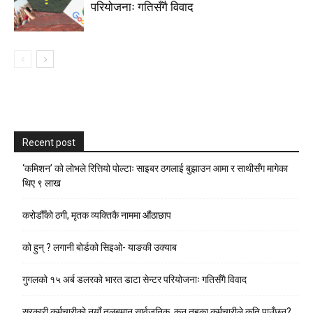
परियोजनाः गतिसँगै विवाद
Recent post
‘कमिशन’ को लोभले रित्तियो पोल्टाः साइबर ठगलाई बुझाउन आमा र साथीसँग मागेका
थिए ९ लाख
करोडौँको ठगी, मृतक व्यक्तिकै नाममा औंठाछाप
को हुन् ? लगानी बोर्डको सिइओ- याङकी उक्याब
गुगलको १५ अर्ब डलरको भारत डाटा सेन्टर परियोजनाः गतिसँगै विवाद
सरकारी कर्मचारीकाे नयाँ तलबमान सार्वजनिक, कुन तहका कर्मचारीले कति पाउँछन्?