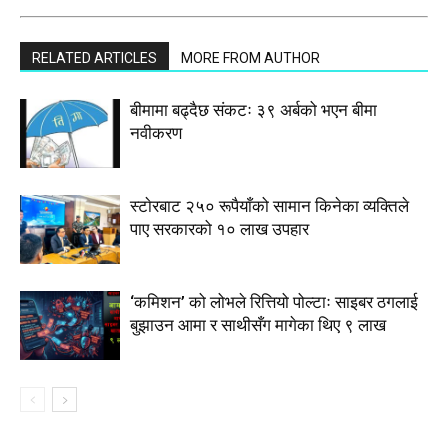
RELATED ARTICLES
MORE FROM AUTHOR
बीमामा बढ्दैछ संकटः ३९ अर्बको भएन बीमा
नवीकरण
स्टाेरबाट २५० रूपैयाँको सामान किनेका व्यक्तिले
पाए सरकारको १० लाख उपहार
‘कमिशन’ को लोभले रित्तियो पोल्टाः साइबर ठगलाई
बुझाउन आमा र साथीसँग मागेका थिए ९ लाख