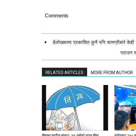
Comments
हेलोखबरमा प्रकाशित कुनै पनि सामग्रीबारे केह
पठाउन सक
RELATED ARTICLES
MORE FROM AUTHOR
बीमामा बढ्दैछ संकटः ३९ अर्बको भएन बीमा
स्टाेरबाट २५० र