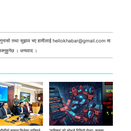
ी गुनासो तथा सुझाव भए हामीलाई
hellokhabar@gmail.com
मा
्नुहुनेछ । धन्यवाद ।
ूपैयाँको सामान किनेका व्यक्तिले
‘कमिशन’ को लोभले रित्तियो पोल्टाः साइबर