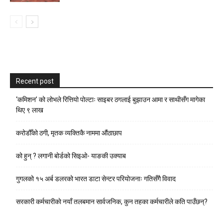
Recent post
‘कमिशन’ को लोभले रित्तियो पोल्टाः साइबर ठगलाई बुझाउन आमा र साथीसँग मागेका
थिए ९ लाख
करोडौँको ठगी, मृतक व्यक्तिकै नाममा औंठाछाप
को हुन् ? लगानी बोर्डको सिइओ- याङकी उक्याब
गुगलको १५ अर्ब डलरको भारत डाटा सेन्टर परियोजनाः गतिसँगै विवाद
सरकारी कर्मचारीकाे नयाँ तलबमान सार्वजनिक, कुन तहका कर्मचारीले कति पाउँछन्?