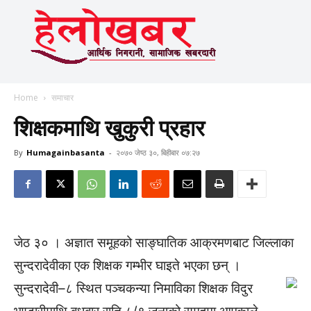
Home
समाचार
शिक्षकमाथि खुकुरी प्रहार
By
Humagainbasanta
-
२०७० जेष्ठ ३०, बिहीबार ०७:२७
जेठ ३० । अज्ञात समूहको साङ्घातिक आक्रमणबाट जिल्लाका
सुन्दरादेवीका एक शिक्षक गम्भीर घाइते भएका छन् ।
सुन्दरादेवी–८ स्थित पञ्चकन्या निमाविका शिक्षक विदुर