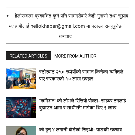
हेलोखबरमा प्रकाशित कुनै पनि सामग्रीबारे केही गुनासो तथा सुझाव
भए हामीलाई
hellokhabar@gmail.com
मा पठाउन सक्नुहुनेछ ।
धन्यवाद ।
RELATED ARTICLES
MORE FROM AUTHOR
स्टाेरबाट २५० रूपैयाँको सामान किनेका व्यक्तिले
पाए सरकारको १० लाख उपहार
‘कमिशन’ को लोभले रित्तियो पोल्टाः साइबर ठगलाई
बुझाउन आमा र साथीसँग मागेका थिए ९ लाख
को हुन् ? लगानी बोर्डको सिइओ- याङकी उक्याब