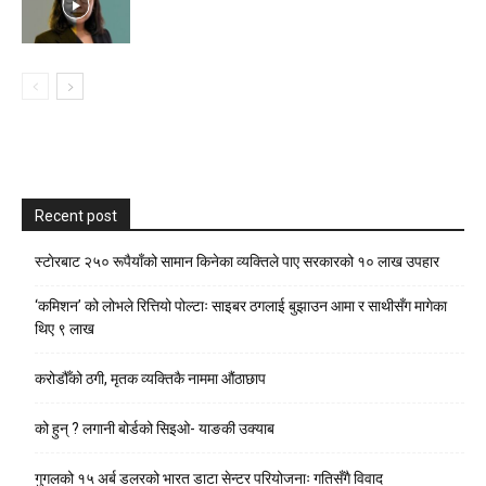
Recent post
स्टाेरबाट २५० रूपैयाँको सामान किनेका व्यक्तिले पाए सरकारको १० लाख उपहार
‘कमिशन’ को लोभले रित्तियो पोल्टाः साइबर ठगलाई बुझाउन आमा र साथीसँग मागेका
थिए ९ लाख
करोडौँको ठगी, मृतक व्यक्तिकै नाममा औंठाछाप
को हुन् ? लगानी बोर्डको सिइओ- याङकी उक्याब
गुगलको १५ अर्ब डलरको भारत डाटा सेन्टर परियोजनाः गतिसँगै विवाद