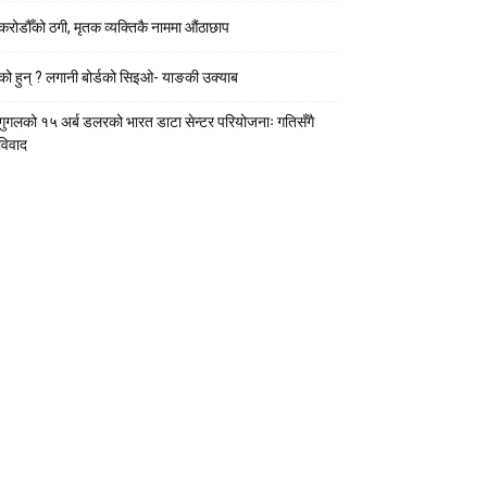
करोडौँको ठगी, मृतक व्यक्तिकै नाममा औंठाछाप
को हुन् ? लगानी बोर्डको सिइओ- याङकी उक्याब
गुगलको १५ अर्ब डलरको भारत डाटा सेन्टर परियोजनाः गतिसँगै
विवाद