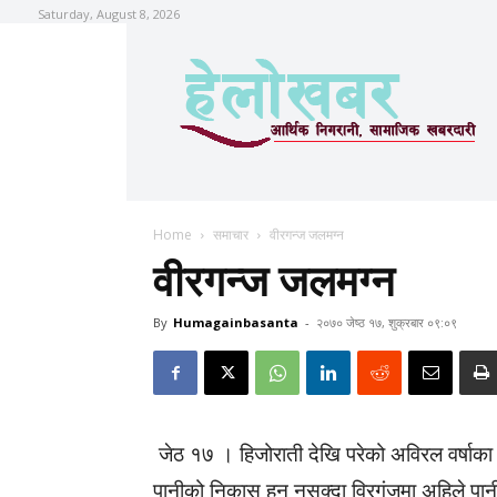
Saturday, August 8, 2026
Home
समाचार
वीरगन्ज जलमग्न
वीरगन्ज जलमग्न
By
Humagainbasanta
-
२०७० जेष्ठ १७, शुक्रबार ०९:०९
जेठ १७ । हिजोराती देखि परेको अविरल वर्षाक
पानीको निकास हुन नसक्दा विरगंजमा अहिले पा