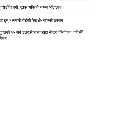
करोडौँको ठगी, मृतक व्यक्तिकै नाममा औंठाछाप
को हुन् ? लगानी बोर्डको सिइओ- याङकी उक्याब
गुगलको १५ अर्ब डलरको भारत डाटा सेन्टर परियोजनाः गतिसँगै
विवाद