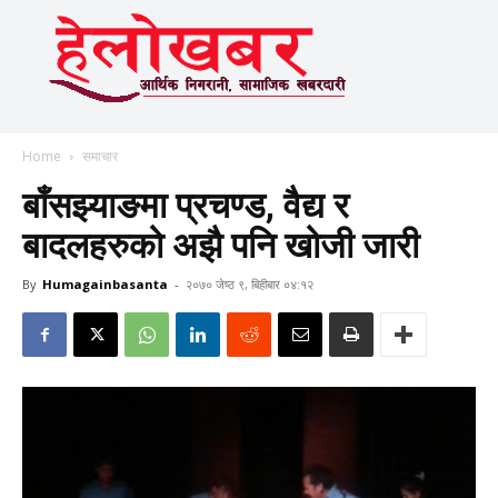
Home
समाचार
बाँसझ्याङमा प्रचण्ड, वैद्य र
बादलहरुको अझै पनि खोजी जारी
By
Humagainbasanta
-
२०७० जेष्ठ ९, बिहीबार ०४:१२