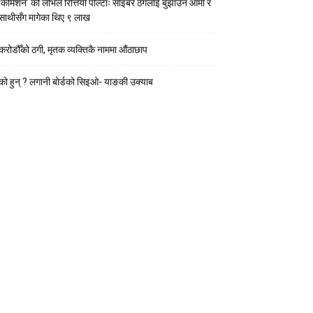
‘कमिशन’ को लोभले रित्तियो पोल्टाः साइबर ठगलाई बुझाउन आमा र
साथीसँग मागेका थिए ९ लाख
करोडौँको ठगी, मृतक व्यक्तिकै नाममा औंठाछाप
को हुन् ? लगानी बोर्डको सिइओ- याङकी उक्याब