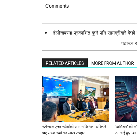
Comments
हेलोखबरमा प्रकाशित कुनै पनि सामग्रीबारे केह
पठाउन सक
RELATED ARTICLES
MORE FROM AUTHOR
स्टाेरबाट २५० रूपैयाँको सामान किनेका व्यक्तिले
‘कमिशन’ को लोभ
पाए सरकारको १० लाख उपहार
ठगलाई बुझाउन 