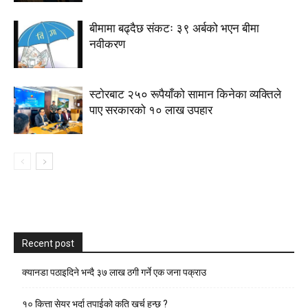
बीमामा बढ्दैछ संकटः ३९ अर्बको भएन बीमा
नवीकरण
स्टाेरबाट २५० रूपैयाँको सामान किनेका व्यक्तिले
पाए सरकारको १० लाख उपहार
Recent post
क्यानडा पठाइदिने भन्दै ३७ लाख ठगी गर्ने एक जना पक्राउ
१० कित्ता सेयर भर्दा तपाईको कति खर्च हुन्छ ?