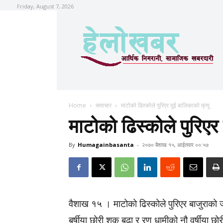
Friday, August 7, 2026
Home
समाचार
माटोको ढिस्कोले पुरिएर दुई बालिकाको मृत्यु
माटोको ढिस्कोले पुरिएर 
By
Humagainbasanta
-
२०७० बैशाख १५, आईतवार ००:५७
वैशाख १५ । माटोको ढिस्कोले पुरिएर बाजुराको ज
बर्षीया छोरी शुक बुढा र रण धामीको नौ वर्षीया छो