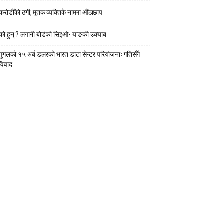
करोडौँको ठगी, मृतक व्यक्तिकै नाममा औंठाछाप
को हुन् ? लगानी बोर्डको सिइओ- याङकी उक्याब
गुगलको १५ अर्ब डलरको भारत डाटा सेन्टर परियोजनाः गतिसँगै
विवाद