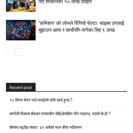
पाए सरकारको १० लाख उपहार
‘कमिशन’ को लोभले रित्तियो पोल्टाः साइबर ठगलाई
बुझाउन आमा र साथीसँग मागेका थिए ९ लाख
Recent post
१० कित्ता सेयर भर्दा तपाईको कति खर्च हुन्छ ?
कर्णाली विकास बैंकका तत्कालीन सीईओसहित तीन पक्राउ, भएकाे के हाे ?
बीमामा बढ्दैछ संकटः ३९ अर्बको भएन बीमा नवीकरण