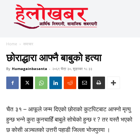
Home
समाचार
छोराद्धारा आफ्नै बाबुको हत्या
By
Humagainbasanta
-
२०६९ चैत्र ३०, शुक्रबार १८:३३
चैत ३१ – आफूले जन्म दिएको छोराको कुटपिटबाट आफ्नो मृत्यु
हुन्छ भन्ने कुरा कुनचाहिँ बाबुले सोचेको हुन्छ र ? तर यस्तै भएको
छ कोसी अञ्चलको उत्तरी पहाडी जिल्ला भोजपुरमा ।