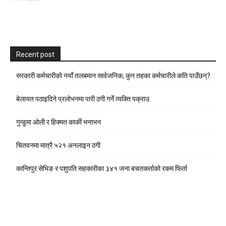
Recent post
सरकारी कर्मचारीकाे नयाँ तलबमान सार्वजनिक, कुन तहका कर्मचारीले कति पाउँछन्?
बेलायत पठाइदिने प्रलाेभनमा पारी ठगी गर्ने व्यक्ति पक्राउ
गुन्डुमा ओली र हिक्मत कार्की भनाभन
चितवनमा मात्रै ५२१ अनलाइन ठगी
कान्तिपुर सेभिङ र पशुपति सहकारीका ३४१ जना बचतकर्ताको रकम फिर्ता