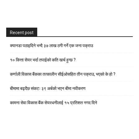
Recent post
क्यानडा पठाइदिने भन्दै ३७ लाख ठगी गर्ने एक जना पक्राउ
१० कित्ता सेयर भर्दा तपाईको कति खर्च हुन्छ ?
कर्णाली विकास बैंकका तत्कालीन सीईओसहित तीन पक्राउ, भएकाे के हाे ?
बीमामा बढ्दैछ संकटः ३९ अर्बको भएन बीमा नवीकरण
कामना सेवा विकास बैंक सेयरधनीलाई १५ प्रतिशत नगद दिने