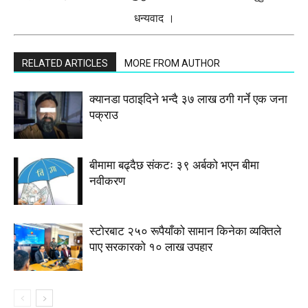
धन्यवाद ।
RELATED ARTICLES
MORE FROM AUTHOR
क्यानडा पठाइदिने भन्दै ३७ लाख ठगी गर्ने एक जना
पक्राउ
बीमामा बढ्दैछ संकटः ३९ अर्बको भएन बीमा
नवीकरण
स्टाेरबाट २५० रूपैयाँको सामान किनेका व्यक्तिले
पाए सरकारको १० लाख उपहार