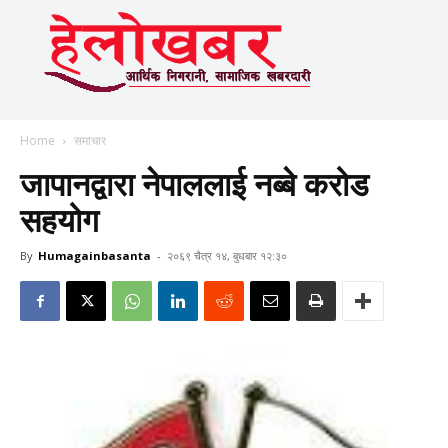
Home
समाचार
जापानद्वारा नेपाललाई नब्बे करोड
सहयोग
By
Humagainbasanta
-
२०६९ चैत्र १४, बुधबार १२:३०