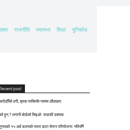
 खबर
राजनीति
स्वास्थ्य
शिक्षा
युनिकोड
Recent post
करोडौँको ठगी, मृतक व्यक्तिकै नाममा औंठाछाप
को हुन् ? लगानी बोर्डको सिइओ- याङकी उक्याब
गुगलको १५ अर्ब डलरको भारत डाटा सेन्टर परियोजनाः गतिसँगै