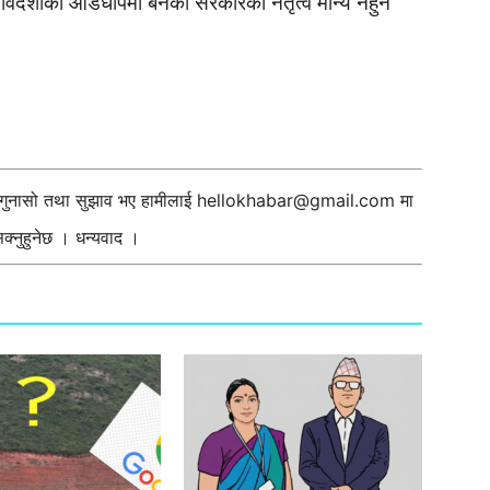
िदेशीको आडधापमा बनेको सरकारको नेतृत्व मान्य नहुने
ी गुनासो तथा सुझाव भए हामीलाई
hellokhabar@gmail.com
मा
्नुहुनेछ । धन्यवाद ।