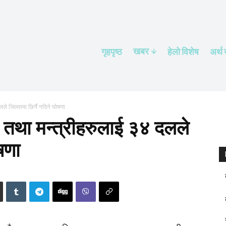
खबर
गृहपृष्ठ
हेलाे विशेष
अर्थ
लले जिल्लामा छिर्नै नदिने घोषणा
री तथा मन्त्रीहरुलाई ३४ दलले
ोषणा