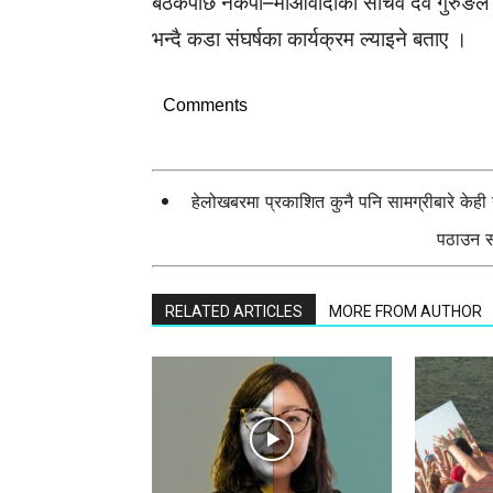
बैठकपछि नेकपा–माओवादीका सचिव देव गुरुङले व
भन्दै कडा संघर्षका कार्यक्रम ल्याइने बताए ।
Comments
हेलोखबरमा प्रकाशित कुनै पनि सामग्रीबारे केह
पठाउन सक
RELATED ARTICLES
MORE FROM AUTHOR