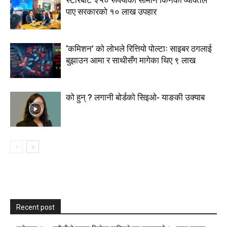
स्टाेरबाट २५० रूपैयाँको सामान किनेका व्यक्तिले
पाए सरकारको १० लाख उपहार
‘कमिशन’ को लोभले रित्तियो पोल्टाः साइबर ठगलाई
बुझाउन आमा र साथीसँग मागेका थिए ९ लाख
को हुन् ? लगानी बोर्डको सिइओ- याङकी उक्याब
Recent post