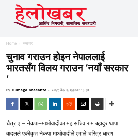
Home
समाचार
चुनाव गराउन होइन नेपाललाई
भारतसँग विलय गराउन ‘नयाँ सरकार
‘
By
Humagainbasanta
-
२०६९ चैत्र २, शुक्रबार १३:३७
चैत्र २ – नेकपा–माओवादीका महासचिव राम बहादुर थापा
बादलले एकीकृत नेकपा माओवादीले एमाले चरित्र धारण