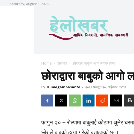
Saturday, August 8, 2026
Home
समाचार
छोराद्वारा बाबुको आगो लगाएर हत्या
छोराद्वारा बाबुको आगो ल
By
Humagainbasanta
-
२०६९ फाल्गुन २०, आईतवार ०४:१९
फागुन २० – रोल्पामा बाबुलाई कोठामा थुनेर घर
छोराले बाबुको हत्या गरेको बताइएको छ ।