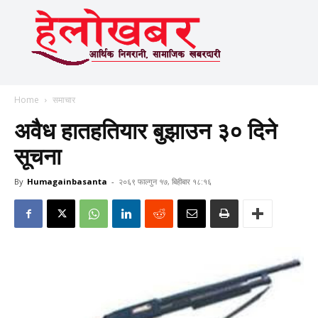
Home
समाचार
अवैध हातहतियार बुझाउन ३० दिने
सूचना
By
Humagainbasanta
-
२०६९ फाल्गुन १७, बिहीबार १८:१६