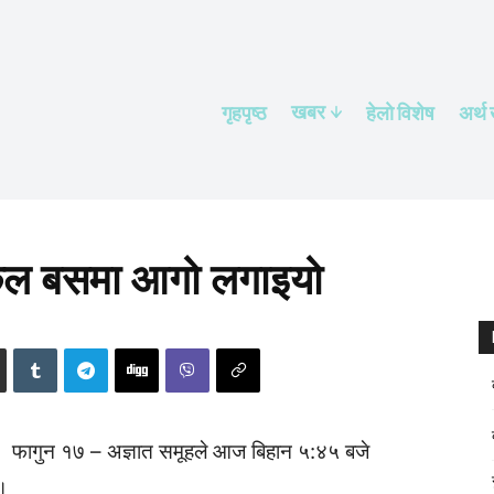
खबर
गृहपृष्ठ
हेलाे विशेष
अर्थ
स्कुल बसमा आगो लगाइयो
फागुन १७ – अज्ञात समूहले आज बिहान ५:४५ बजे
 ।