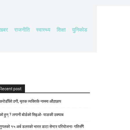
 खबर
राजनीति
स्वास्थ्य
शिक्षा
युनिकोड
Recent post
करोडौँको ठगी, मृतक व्यक्तिकै नाममा औंठाछाप
को हुन् ? लगानी बोर्डको सिइओ- याङकी उक्याब
गुगलको १५ अर्ब डलरको भारत डाटा सेन्टर परियोजनाः गतिसँगै