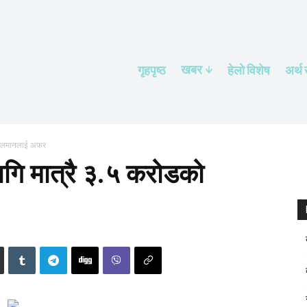
खबर
गृहपृष्ठ
हेलाे विशेष
अर्थ
ो सलमानलाई अफर
ागि मात्रै ३.५ करोडको