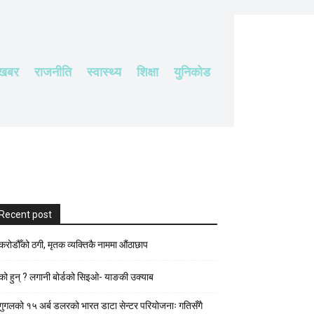
 खबर
राजनीति
स्वास्थ्य
शिक्षा
युनिकोड
Recent post
करोडौँको ठगी, मृतक व्यक्तिकै नाममा औंठाछाप
को हुन् ? लगानी बोर्डको सिइओ- याङकी उक्याब
गुगलको १५ अर्ब डलरको भारत डाटा सेन्टर परियोजनाः गतिसँगै