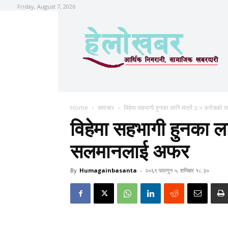
Friday, August 7, 2026
Home
समाचार
विहेमा सहभागी हुनका लागि मात्रै ३.५ करोडक
विहेमा सहभागी हुनका ल
सलमानलाई अफर
By
Humagainbasanta
-
२०६९ फाल्गुन ५, शनिबार १८:३०