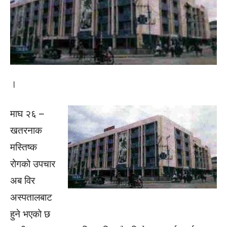
।
माघ २६ –
खतरनाक
मस्तिष्क
रोगको उपचार
अब विर
अस्पतालबाट
हुने भएको छ