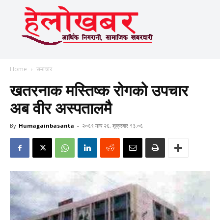
Home
समाचार
खतरनाक मस्तिष्क रोगको उपचार
अब वीर अस्पतालमै
By
Humagainbasanta
-
२०६९ माघ २६, शुक्रबार १३:०६