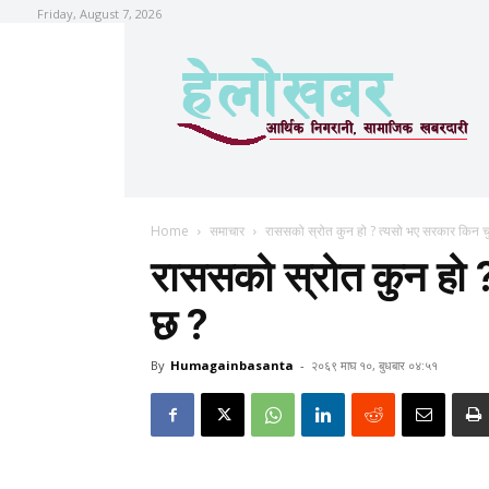
Friday, August 7, 2026
Home
समाचार
राससको स्रोत कुन हो ? त्यसो भए सरकार किन च
राससको स्रोत कुन हो 
छ ?
By
Humagainbasanta
-
२०६९ माघ १०, बुधबार ०४:५१