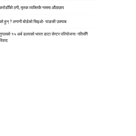
करोडौँको ठगी, मृतक व्यक्तिकै नाममा औंठाछाप
को हुन् ? लगानी बोर्डको सिइओ- याङकी उक्याब
गुगलको १५ अर्ब डलरको भारत डाटा सेन्टर परियोजनाः गतिसँगै
विवाद