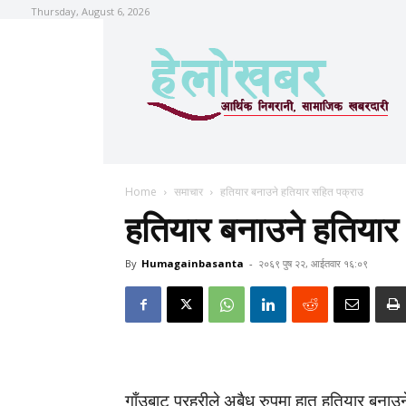
Thursday, August 6, 2026
Home
समाचार
हतियार बनाउने हतियार सहित पक्राउ
हतियार बनाउने हतियार
By
Humagainbasanta
-
२०६९ पुष २२, आईतवार १६:०९
गाँउबाट प्रहरीले अबैध रुपमा हात हतियार बना