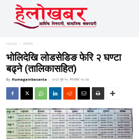
Home
समाचार
भोलिदेखि लोडसेडिङ फेरि २ घण्टा
बढ्ने (तालिकासहित)
By
Humagainbasanta
-
२०६९ पुष १०, मंगलवार १०:२७