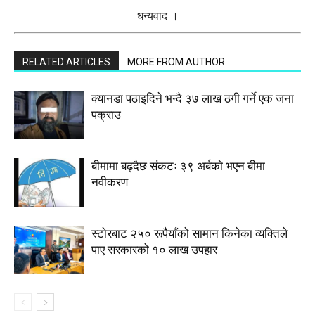
धन्यवाद ।
RELATED ARTICLES
MORE FROM AUTHOR
क्यानडा पठाइदिने भन्दै ३७ लाख ठगी गर्ने एक जना
पक्राउ
बीमामा बढ्दैछ संकटः ३९ अर्बको भएन बीमा
नवीकरण
स्टाेरबाट २५० रूपैयाँको सामान किनेका व्यक्तिले
पाए सरकारको १० लाख उपहार