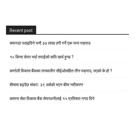
Recent post
क्यानडा पठाइदिने भन्दै ३७ लाख ठगी गर्ने एक जना पक्राउ
१० कित्ता सेयर भर्दा तपाईको कति खर्च हुन्छ ?
कर्णाली विकास बैंकका तत्कालीन सीईओसहित तीन पक्राउ, भएकाे के हाे ?
बीमामा बढ्दैछ संकटः ३९ अर्बको भएन बीमा नवीकरण
कामना सेवा विकास बैंक सेयरधनीलाई १५ प्रतिशत नगद दिने