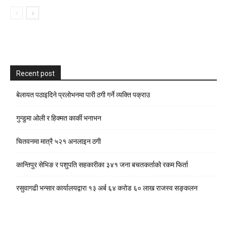
Recent post
बेलायत पठाइदिने प्रलाेभनमा पारी ठगी गर्ने व्यक्ति पक्राउ
गुन्डुमा ओली र हिक्मत कार्की भनाभन
चितवनमा मात्रै ५२१ अनलाइन ठगी
कान्तिपुर सेभिङ र पशुपति सहकारीका ३४१ जना बचतकर्ताको रकम फिर्ता
रसुवागढी भन्सार कार्यालयद्वारा १३ अर्ब ६४ करोड ६० लाख राजस्व सङ्कलन