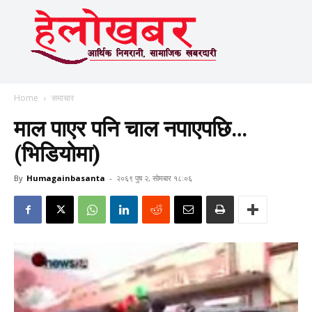
Home
समाचार
माल पाएर पनि चाल नपाएपछि…
(भिडियोमा)
By
Humagainbasanta
-
२०६९ पुष २, सोमबार १८:०६