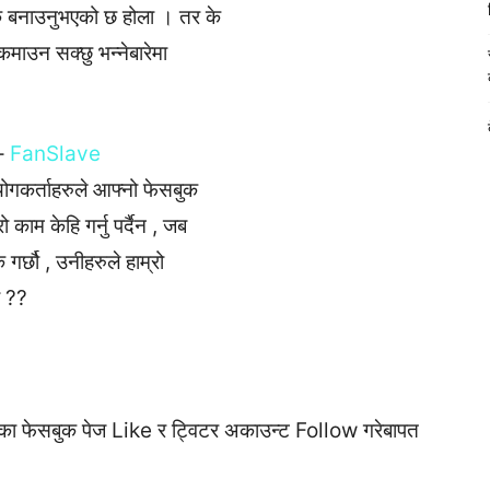
कै बनाउनुभएको छ होला । तर के
माउन सक्छु भन्नेबारेमा
 –
FanSlave
योगकर्ताहरुले आफ्नो फेसबुक
ाम केहि गर्नु पर्दैन , जब
गर्छौ , उनीहरुले हाम्रो
ा ??
एका फेसबुक पेज Like र ट्विटर अकाउन्ट Follow गरेबापत