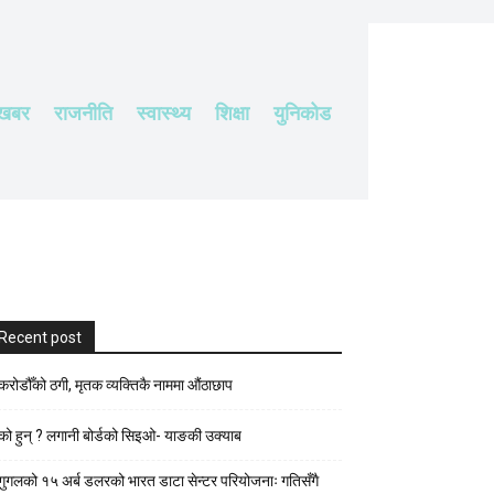
 खबर
राजनीति
स्वास्थ्य
शिक्षा
युनिकोड
Recent post
करोडौँको ठगी, मृतक व्यक्तिकै नाममा औंठाछाप
को हुन् ? लगानी बोर्डको सिइओ- याङकी उक्याब
गुगलको १५ अर्ब डलरको भारत डाटा सेन्टर परियोजनाः गतिसँगै