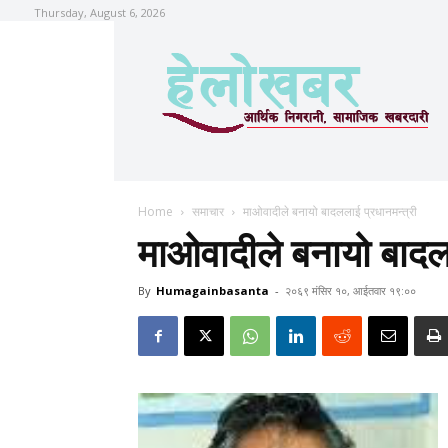
Thursday, August 6, 2026
Home
समाचार
माओवादीले बनायो बादललाई प्रधानमन्त्री
माओवादीले बनायो बादलल
By
Humagainbasanta
-
२०६९ मंसिर १०, आईतवार १९:००