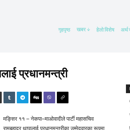
खबर
गृहपृष्ठ
हेलाे विशेष
अर्थ
ाई प्रधानमन्त्री
मङ्सिर ११ – नेकपा–माओवादीले पार्टी महासचिव
रामबहादुर थापालाई प्रधानमन्त्रीका उम्मेदवारका रूपमा