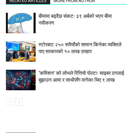
RELATED ARTICLES
MORE FROM AUTHOR
बीमामा बढ्दैछ संकटः ३९ अर्बको भएन बीमा
नवीकरण
स्टाेरबाट २५० रूपैयाँको सामान किनेका व्यक्तिले
पाए सरकारको १० लाख उपहार
‘कमिशन’ को लोभले रित्तियो पोल्टाः साइबर ठगलाई
बुझाउन आमा र साथीसँग मागेका थिए ९ लाख