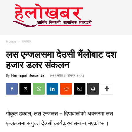
Home
समाचार
लस एन्जलसमा देउसी भैंलोबाट दश
हजार डलर संकलन
By
Humagainbasanta
-
२०६९ मंसिर ४, सोमबार १७:५३
गोकुल ढकाल, लस एन्जलस – दिपावालीको अवसरमा लस
एन्जलसमा संयुक्त देउसी कार्यक्रम सम्पन्न भएको छ ।