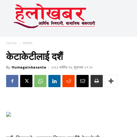
Home
समाचार
केटाकेटीलाई दशैं
By
Humagainbasanta
-
२०६९ कार्तिक १७, शुक्रबार ०१:२०