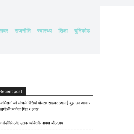
 खबर
राजनीति
स्वास्थ्य
शिक्षा
युनिकोड
Recent post
‘कमिशन’ को लोभले रित्तियो पोल्टाः साइबर ठगलाई बुझाउन आमा र
साथीसँग मागेका थिए ९ लाख
करोडौँको ठगी, मृतक व्यक्तिकै नाममा औंठाछाप