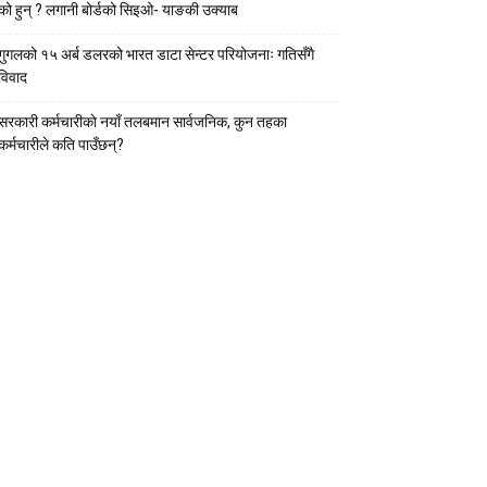
को हुन् ? लगानी बोर्डको सिइओ- याङकी उक्याब
गुगलको १५ अर्ब डलरको भारत डाटा सेन्टर परियोजनाः गतिसँगै
विवाद
सरकारी कर्मचारीकाे नयाँ तलबमान सार्वजनिक, कुन तहका
कर्मचारीले कति पाउँछन्?