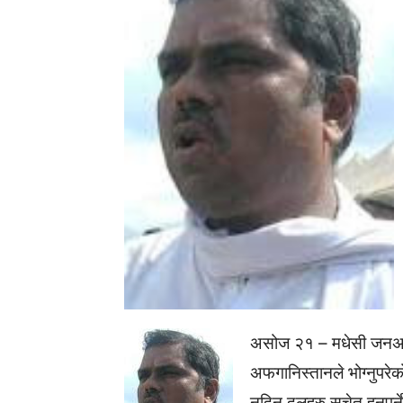
असोज २१ – मधेसी जनअधिक
अफगानिस्तानले भोग्नुपरे
नदिन दलहरु सचेत हुनुपर्