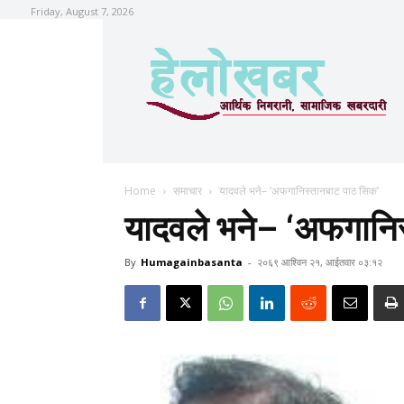
Friday, August 7, 2026
Home
समाचार
यादवले भने– ‘अफगानिस्तानबाट पाठ सिक’
यादवले भने– ‘अफगानि
By
Humagainbasanta
-
२०६९ आश्विन २१, आईतवार ०३:१२