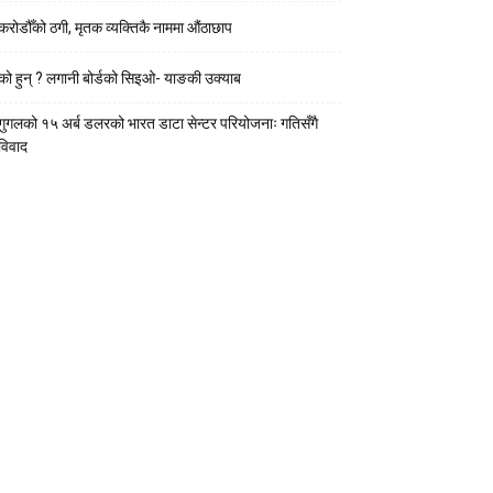
करोडौँको ठगी, मृतक व्यक्तिकै नाममा औंठाछाप
को हुन् ? लगानी बोर्डको सिइओ- याङकी उक्याब
गुगलको १५ अर्ब डलरको भारत डाटा सेन्टर परियोजनाः गतिसँगै
विवाद