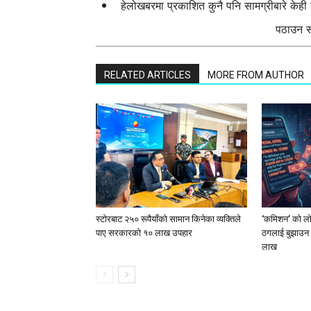
हेलोखबरमा प्रकाशित कुनै पनि सामग्रीबारे केह
पठाउन सक
RELATED ARTICLES
MORE FROM AUTHOR
स्टाेरबाट २५० रूपैयाँको सामान किनेका व्यक्तिले
‘कमिशन’ को लोभ
पाए सरकारको १० लाख उपहार
ठगलाई बुझाउन 
लाख