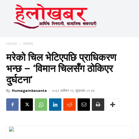
Home
समाचार
मरेको चिल भेटिएपछि प्राधिकरण
भन्छ – ‘विमान चिलसँग ठोकिएर
दुर्घटना’
By
Humagainbasanta
-
२०६९ आश्विन १२, शुक्रबार ०९:४४