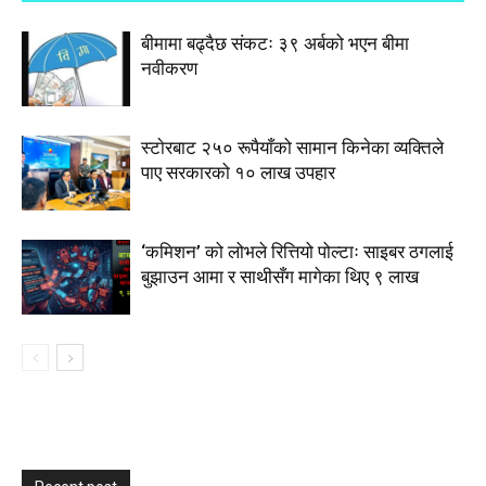
बीमामा बढ्दैछ संकटः ३९ अर्बको भएन बीमा
नवीकरण
स्टाेरबाट २५० रूपैयाँको सामान किनेका व्यक्तिले
पाए सरकारको १० लाख उपहार
‘कमिशन’ को लोभले रित्तियो पोल्टाः साइबर ठगलाई
बुझाउन आमा र साथीसँग मागेका थिए ९ लाख