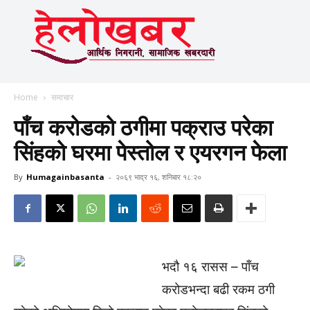
Home
समाचार
पाँच करोडको ठगीमा पक्राउ परेका
सिंहको घरमा पेस्तोल र एयरगन फेला
By
Humagainbasanta
-
२०६९ भाद्र १६, शनिबार १८:२०
भदौ १६ रासस – पाँच
करोडभन्दा बढी रकम ठगी