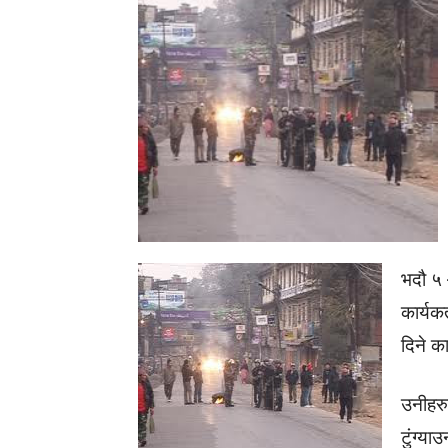
भदौ ५
कार्यकर
दिने क
उनीहर
टुंग्या