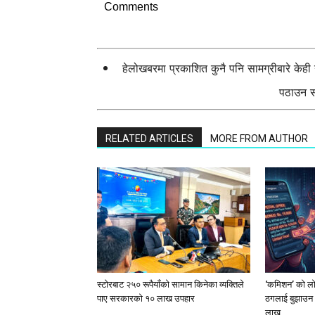
Comments
हेलोखबरमा प्रकाशित कुनै पनि सामग्रीबारे केह
पठाउन सक
RELATED ARTICLES
MORE FROM AUTHOR
स्टाेरबाट २५० रूपैयाँको सामान किनेका व्यक्तिले
‘कमिशन’ को लोभ
पाए सरकारको १० लाख उपहार
ठगलाई बुझाउन 
लाख