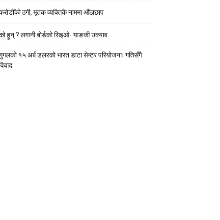
करोडौँको ठगी, मृतक व्यक्तिकै नाममा औंठाछाप
को हुन् ? लगानी बोर्डको सिइओ- याङकी उक्याब
गुगलको १५ अर्ब डलरको भारत डाटा सेन्टर परियोजनाः गतिसँगै
विवाद