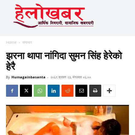
Home
समाचार
झरना थापा नांगिदा सुमन सिंह हेरेको
हेरै
By
Humagainbasanta
-
२०६९ श्रावण २३, मंगलवार ०६:००