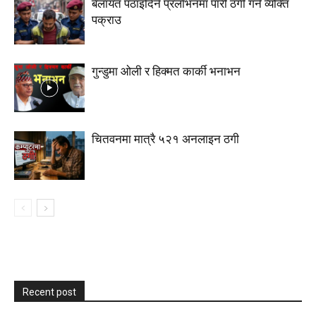
बेलायत पठाइदिने प्रलाेभनमा पारी ठगी गर्ने व्यक्ति
पक्राउ
गुन्डुमा ओली र हिक्मत कार्की भनाभन
चितवनमा मात्रै ५२१ अनलाइन ठगी
Recent post