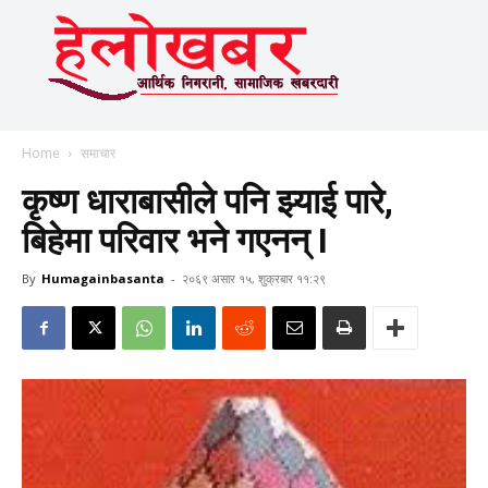
Home
समाचार
कृष्ण धाराबासीले पनि झ्याई पारे,
बिहेमा परिवार भने गएनन् I
By
Humagainbasanta
-
२०६९ असार १५, शुक्रबार ११:२९