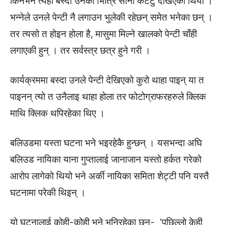
किनभने त्यहाँ बस्दा उनको भित्रि सानो कटटु देखिएको थियो ।
भन्नेले उनले पेन्टी नै लगाउन भुलेकी रहेछन् समेत भनेका छन् ।
तर त्यसो त होइन होला है, मासुमा मिल्ने खालको पेन्टी चाँही
लगाएकी हुन् । तर सर्वस्त्र छत्र हुने गरी ।
कार्यक्रममा बस्दा उनले पेन्टी देखिएको कुरो थाहा पाइन् या त
पाइनन् त्यो त उनैलाइ थाहा होला तर फोटोग्राफरहरुले क्लिक
माथि क्लिक थपिरहेका थिए ।
बलिउडमा यस्ता घटना भने भइरहेकै हुन्छन् । यसभन्दा अघि
बलिउड नायिका याना गुप्तालाई जानाजान यस्तो हर्कत गरेको
आरोप लागेको थियो भने अर्की नायिका समिता शेट्टी पनि यस्तै
घटनामा परेकी थिइन् ।
यो घटनालाई कोही-कोही भने भनिरहेका छन्- ‘पछिल्लो केही