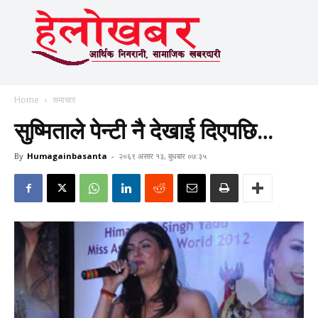
Home
समाचार
सुष्मिताले पेन्टी नै देखाई दिएपछि…
By
Humagainbasanta
-
२०६९ असार १३, बुधबार ०७:३५