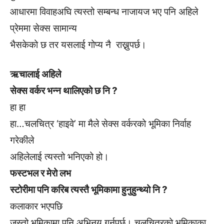
आधारमा विवाहअघि त्यस्तो सम्बन्ध नाजायज भए पनि अहिले
प्रेममा सेक्स सामान्य
भैसकेको छ तर यसलाई गोप्य नै राख्नुपर्छ।
ऋचालाई अहिले
सेक्स वर्कर भन्न थालिएको छ नि ?
हा हा
हा…चलचित्र ‘हाइवे’ मा मैले सेक्स वर्करको भूमिका निर्वाह
गरेकीले
अहिलेलाई त्यस्तो भनिएको हो।
फस्टभल र मेरो लभ
स्टोरीमा पनि करिब त्यस्तै भूमिकामा हुनुहुन्थ्यो नि ?
कलाकार भएपछि
जस्तो भूमिकामा पनि अभिनय गर्नुपर्छ। चलचित्रको भूमिकाका