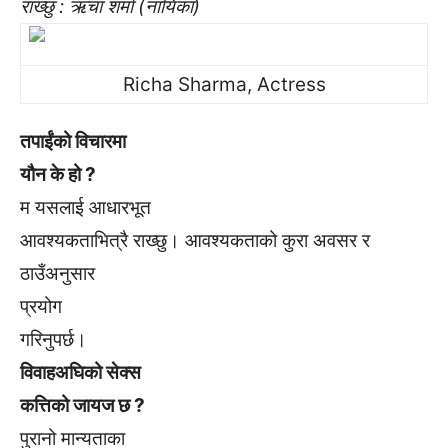
राख्छु : ऋचा शर्मा (नायिका)
Richa Sharma, Actress
तपाईंको विचारमा
यौन के हो ?
म यसलाई आधारभूत
आवश्यकताभित्रै राख्छु। आवश्यकताको कुरा अवसर र
ठाउँअनुसार
प्रयोग
गरिनुपर्छ।
विवाहअघिको सेक्स
कत्तिको जायज छ ?
पुरानो मान्यताका