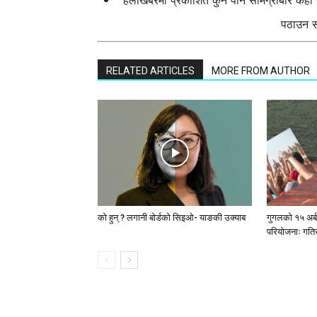
हेलोखबरमा प्रकाशित कुनै पनि सामग्रीबारे केह
पठाउन सक
RELATED ARTICLES
MORE FROM AUTHOR
को हुन् ? लगानी बोर्डको सिइओ- याङकी उक्याब
गुगलको १५ अर्
परियोजनाः गतिस