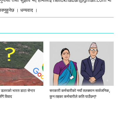
ी गुनासो तथा सुझाव भए हामीलाई
hellokhabar@gmail.com
मा
्नुहुनेछ । धन्यवाद ।
ब डलरको भारत डाटा सेन्टर
सरकारी कर्मचारीकाे नयाँ तलबमान सार्वजनिक,
ँगै विवाद
कुन तहका कर्मचारीले कति पाउँछन्?