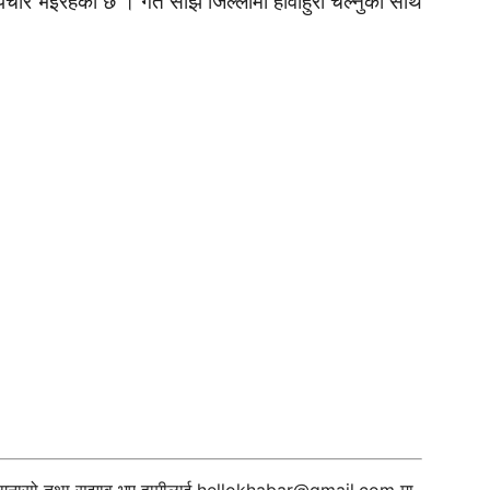
ार भइरहेको छ । गत साँझ जिल्लामा हावाहुरी चल्नुका साथै