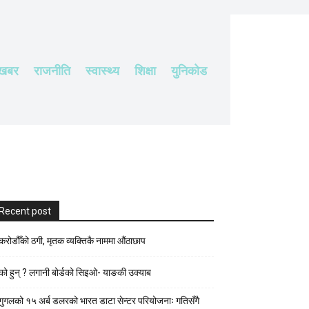
 खबर
राजनीति
स्वास्थ्य
शिक्षा
युनिकोड
Recent post
करोडौँको ठगी, मृतक व्यक्तिकै नाममा औंठाछाप
को हुन् ? लगानी बोर्डको सिइओ- याङकी उक्याब
गुगलको १५ अर्ब डलरको भारत डाटा सेन्टर परियोजनाः गतिसँगै