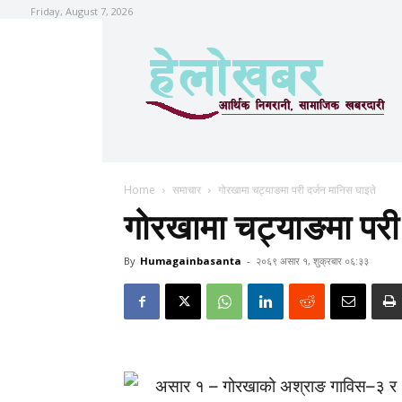
Friday, August 7, 2026
Home
समाचार
गोरखामा चट्याङमा परी दर्जन मानिस घाइते
गोरखामा चट्याङमा परी 
By
Humagainbasanta
-
२०६९ असार १, शुक्रबार ०६:३३
असार १ – गोरखाको अश्राङ गाविस–३ र ४ 