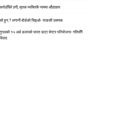
करोडौँको ठगी, मृतक व्यक्तिकै नाममा औंठाछाप
को हुन् ? लगानी बोर्डको सिइओ- याङकी उक्याब
गुगलको १५ अर्ब डलरको भारत डाटा सेन्टर परियोजनाः गतिसँगै
विवाद