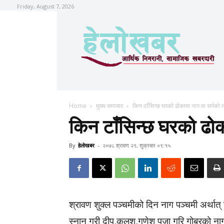
Friday, August 7, 2026
Home
मुख्य समाचार
किन टाँसिन्छ घरको ढोकामा नाग वा सर्पको त
किन टाँसिन्छ घरको ढोक
By
हेलाेखबर
-
२०७८ श्रावण २९, शुक्रबार ०९:१५
श्रावण शुक्ल पञ्चमीको दिन नाग पञ्चमी अर्थात् 
स्नान गरी दीप,कलश,गणेश पूजा गरि गोबरको नाग 