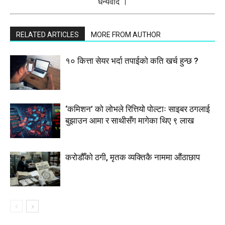
धन्यवाद ।
RELATED ARTICLES
MORE FROM AUTHOR
१० कित्ता सेयर भर्दा तपाईको कति खर्च हुन्छ ?
‘कमिशन’ को लोभले रित्तियो पोल्टाः साइबर ठगलाई
बुझाउन आमा र साथीसँग मागेका थिए ९ लाख
करोडौँको ठगी, मृतक व्यक्तिकै नाममा औंठाछाप