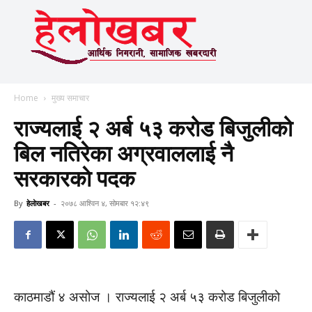
Home
मुख्य समाचार
राज्यलाई २ अर्ब ५३ करोड बिजुलीको
बिल नतिरेका अग्रवाललाई नै
सरकारकाे पदक
By
हेलाेखबर
-
२०७८ आश्विन ४, सोमबार १२:४९
काठमाडौं ४ असोज । राज्यलाई २ अर्ब ५३ करोड बिजुलीको