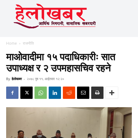
Home
राजनीति
माओवादीमा १५ पदाधिकारीः सात
उपाध्यक्ष र २ उपमहासचिव रहने
By
हेलाेखबर
-
२०७८ पुष ११, आईतवार १२:२०