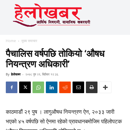
Home
मुख्य समाचार
पैचालिस वर्षपछि तोकियो ‘औषध
नियन्त्रण अधिकारी’
By
हेलाेखबर
-
२०७८ पुष २९, बिहीबार १२:३६
काठमाडाैं २९ पुष । लागुऔषध नियन्त्रण ऐन, २०३३ जारी
भएको ४५ वर्षपछि सो ऐनमा रहेको प्रावधानबमोजिम पहिलोपटक